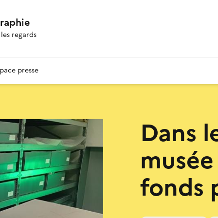
graphie
les regards
pace presse
Dans l
musée 
fonds 