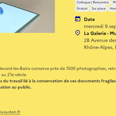
Colloque / Rencontre
Mé
Gratuit
Sur place
Han
Date
mercredi 9 se
La Galerie - M
2B Avenue des 
Rhône-Alpes, 
llevard-les-Bains conserve près de 1500 photographies, retr
au 21e siècle.
 du travail lié à la conservation de ces documents fragiles
ation au public.
ivaudan.fr