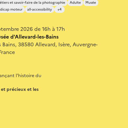
tiers et savoir-faire de la photographie
Adulte
Musée
dicap moteur
all-accessibility
+4
ptembre 2026 de 16h à 17h
usée d'Allevard-les-Bains
Bains, 38580 Allevard, Isère, Auvergne-
France
ançant l'histoire du
 et précieux et les