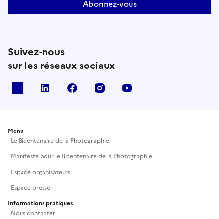
bicentenaire, retrouvez toutes les dates sur le site
Abonnez-vous
www.museeniepce.com.
Suivez-nous
sur les réseaux sociaux
X
Linkedin
Facebook
Instagram
Youtube
Menu
Le Bicentenaire de la Photographie
Manifeste pour le Bicentenaire de la Photographie
Espace organisateurs
Espace presse
Informations pratiques
Nous contacter