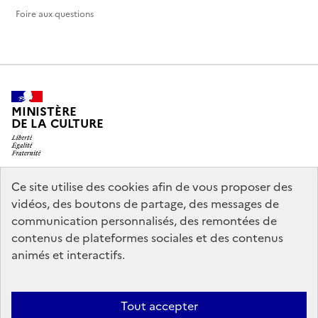
Foire aux questions
MINISTÈRE
DE LA CULTURE
Ce site utilise des cookies afin de vous proposer des
legifrance.gouv.fr
info.gouv.fr
vidéos, des boutons de partage, des messages de
communication personnalisés, des remontées de
service-public.gouv.fr
data.gouv.fr
contenus de plateformes sociales et des contenus
animés et interactifs.
Politique d’utilisation des témoins de connexion (cookies)
Politique
Tout accepter
générale de protection des données
Mentions légales
Accessibilité :