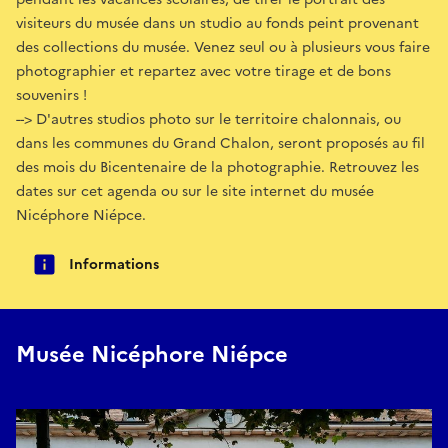
visiteurs du musée dans un studio au fonds peint provenant
des collections du musée. Venez seul ou à plusieurs vous faire
photographier et repartez avec votre tirage et de bons
souvenirs !
--> D'autres studios photo sur le territoire chalonnais, ou
dans les communes du Grand Chalon, seront proposés au fil
des mois du Bicentenaire de la photographie. Retrouvez les
dates sur cet agenda ou sur le site internet du musée
Nicéphore Niépce.
Informations
Musée Nicéphore Niépce