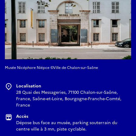
Musée Nicéphore Niépce ©Ville de Chalon-sur-Saône
Localisation
28 Quai des Messageries, 71100 Chalon-sur-Saône,
France, Saône-et-Loire, Bourgogne-Franche-Comté,
France
Accès
Dépose bus face au musée, parking souterrain du
centre ville à 3 mn, piste cyclable.