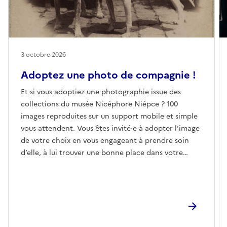
3 octobre 2026
Adoptez une photo de compagnie !
Et si vous adoptiez une photographie issue des
collections du musée Nicéphore Niépce ? 100
images reproduites sur un support mobile et simple
vous attendent. Vous êtes invité·e à adopter l’image
de votre choix en vous engageant à prendre soin
d’elle, à lui trouver une bonne place dans votre
intérieur, à lui faire rencontrer vos proches ou des
inconnus, à retrouver d’autres photographies de
compagnie pour des expositions ultra-temporaires…
En parallèle, ailleurs en France et en partenariat
avec un festival photo ou un centre d’art, les mêmes
photographies seront adoptées par d’autres