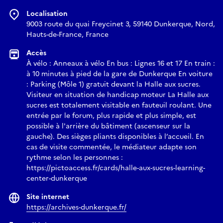
musée maritime et portuaire et la Société photographique
Localisation
dunkerquoise — vous donnent rendez-vous du 1er septembre
9003 route du quai Freycinet 3, 59140 Dunkerque, Nord,
au 10 octobre 2026 à l’Espace des regards de la Halle aux
Hauts-de-France, France
sucres.
Accès
Exposition en accès libre du 1er septembre au 10 octobre
À vélo : Anneaux à vélo En bus : Lignes 16 et 17 En train :
2026, du lundi au vendredi de 8h à 18h et le samedi de 13h à
à 10 minutes à pied de la gare de Dunkerque En voiture
18h au forum de la Halle aux sucres, Môle 1, 9003 Route du
: Parking (Môle 1) gratuit devant la Halle aux sucres.
Quai Freycinet 3, 59140 Dunkerque.
Visiteur en situation de handicap moteur La Halle aux
Ressources complémentaire : livret d’exposition pour petits
sucres est totalement visitable en fauteuil roulant. Une
entrée par le forum, plus rapide et plus simple, est
et grands, version numérique enrichie sur :
https://archives-
possible à l'arrière du bâtiment (ascenseur sur la
dunkerque.fr/
gauche). Des sièges pliants disponibles à l’accueil. En
Une invitation à poser un nouveau regard sur Dunkerque, à
cas de visite commentée, le médiateur adapte son
saisir l’instant d’un passé retrouvé et à parcourir cent ans de
rythme selon les personnes :
mémoire en images.
https://pictoaccess.fr/cards/halle-aux-sucres-learning-
center-dunkerque
Lien d'accès pour l'évènement en ligne
Site internet
https://archives-dunkerque.fr/
https://archives-dunkerque.fr/