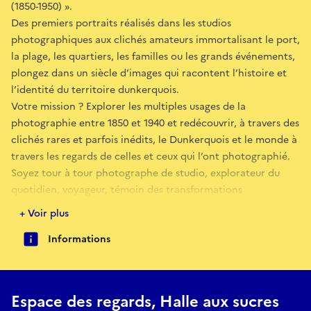
(1850-1950) ».
Des premiers portraits réalisés dans les studios
photographiques aux clichés amateurs immortalisant le port,
la plage, les quartiers, les familles ou les grands événements,
plongez dans un siècle d’images qui racontent l’histoire et
l’identité du territoire dunkerquois.
Votre mission ? Explorer les multiples usages de la
photographie entre 1850 et 1940 et redécouvrir, à travers des
clichés rares et parfois inédits, le Dunkerquois et le monde à
travers les regards de celles et ceux qui l’ont photographié.
Soyez tour à tour photographe de studio, explorateur du
quotidien, voyageur, témoin des transformations
industrielles et urbaines ou collectionneur de souvenirs,
+ Voir plus
découvrez comment la photographie est devenue un outil
Informations
pour informer, documenter, promouvoir la ville et préserver
la mémoire de ses habitants, comment chaque cliché révèle
une manière de regarder.
Le CMUA – Archives de Dunkerque avec la complicité de
Espace des regards, Halle aux sucres
partenaires du territoire tels que musée des Beaux-Arts, le